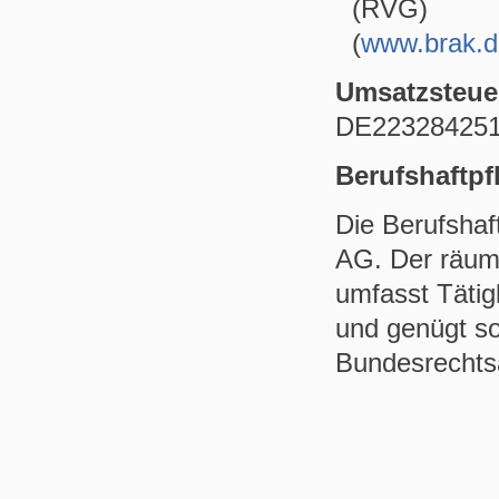
(RVG)
(
www.brak.de
Umsatzsteue
DE22328425
Berufshaftpf
Die Berufshaf
AG. Der räum
umfasst Tätig
und genügt s
Bundesrechts