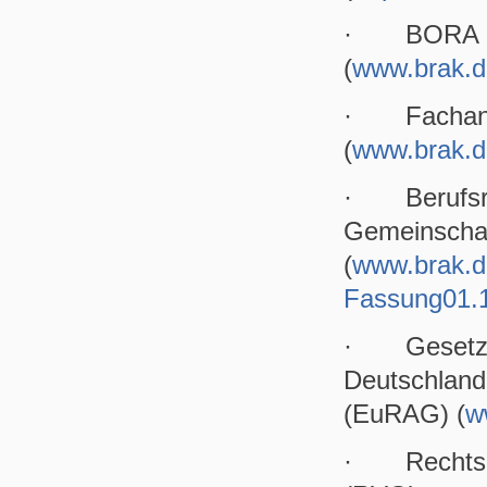
· BORA Ber
(
www.brak.d
· Fachanw
(
www.brak.d
· Berufsreg
Gemeinscha
(
www.brak.d
Fassung01.1
· Gesetz üb
Deutschland
(EuRAG) (
w
· Rechtsan